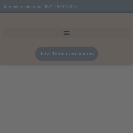
Zum
Terminvereinbarung: 0871 / 97673700
Inhalt
springen
Jetzt Termin vereinbaren